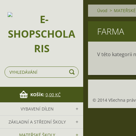
Úvod
>
MATEŘSKÉ
FARMA
V této kategorii
KOŠÍK:
0,00 KČ
© 2014 Všechna práva
VYBAVENÍ DÍLEN
ZÁKLADNÍ A STŘEDNÍ ŠKOLY
MATEŘSKÉ ŠKOLY