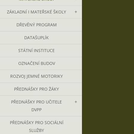
ZÁKLADNÍ I MATEŘSKÉ ŠKOLY
DŘEVĚNÝ PROGRAM
DATAŠUPLÍK
STÁTNÍ INSTITUCE
OZNAČENÍ BUDOV
ROZVOJ JEMNÉ MOTORIKY
PŘEDNÁŠKY PRO ŽÁKY
PŘEDNÁŠKY PRO UČITELE
DVPP
PŘEDNÁŠKY PRO SOCIÁLNÍ
SLUŽBY