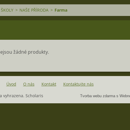
 ŠKOLY
>
NAŠE PŘÍRODA
>
Farma
 nejsou žádné produkty.
Úvod
O nás
Kontakt
Kontaktujte nás
 vyhrazena. Scholaris
Tvorba webu zdarma s Webn