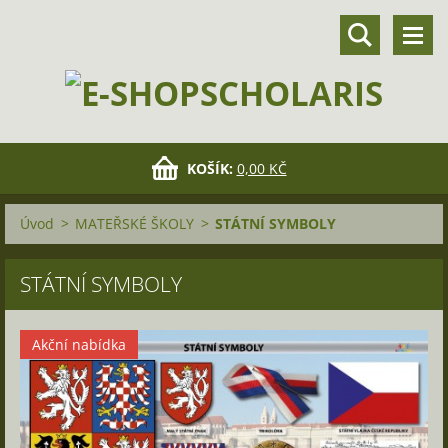
KOŠÍK:
0,00 KČ
Úvod
>
MATEŘSKÉ ŠKOLY
>
STÁTNÍ SYMBOLY
STÁTNÍ SYMBOLY
Akční nabídka