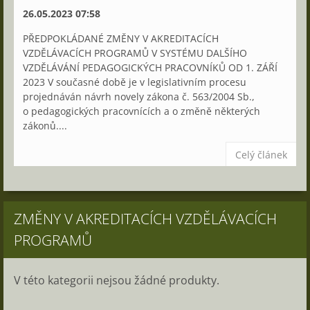
26.05.2023 07:58
PŘEDPOKLÁDANÉ ZMĚNY V AKREDITACÍCH
VZDĚLÁVACÍCH PROGRAMŮ V SYSTÉMU DALŠÍHO
VZDĚLÁVÁNÍ PEDAGOGICKÝCH PRACOVNÍKŮ OD 1. ZÁŘÍ
2023 V současné době je v legislativním procesu
projednáván návrh novely zákona č. 563/2004 Sb.,
o pedagogických pracovnících a o změně některých
zákonů....
Celý článek
ZMĚNY V AKREDITACÍCH VZDĚLÁVACÍCH
PROGRAMŮ
V této kategorii nejsou žádné produkty.