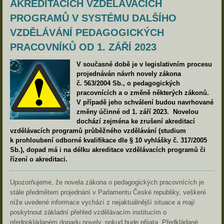
AKREDITACÍCH VZDĚLÁVACÍCH
PROGRAMŮ V SYSTÉMU DALŠÍHO
VZDĚLÁVÁNÍ PEDAGOGICKÝCH
PRACOVNÍKŮ OD 1. ZÁŘÍ 2023
V současné době je v legislativním procesu
projednáván návrh novely zákona
č. 563/2004 Sb., o pedagogických
pracovnících a o změně některých zákonů.
V případě jeho schválení budou navrhované
změny účinné od 1. září 2023. Novelou
dochází zejména ke zrušení akreditací
vzdělávacích programů průběžného vzdělávání (studium
k prohloubení odborné kvalifikace dle § 10 vyhlášky č. 317/2005
Sb.), dopad má i na délku akreditace vzdělávacích programů či
řízení o akreditaci.
Upozorňujeme, že novela zákona o pedagogických pracovnících je
stále předmětem projednání v Parlamentu České republiky, veškeré
níže uvedené informace vychází z nejaktuálnější situace a mají
poskytnout základní přehled vzdělávacím institucím o
předpokládaném dopadu novely, pokud bude přijata. Předkládané