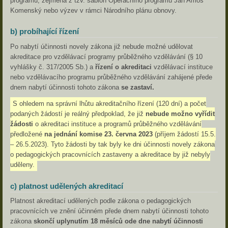
programů, zejména z tzv. šablon Operačního programu Jan Amos
Komenský nebo výzev v rámci Národního plánu obnovy.
b) probíhající řízení
Po nabytí účinnosti novely zákona již nebude možné udělovat
akreditace pro vzdělávací programy průběžného vzdělávání (§ 10
vyhlášky č. 317/2005 Sb.) a
ř
ízení o akreditaci
vzdělávací instituce
nebo vzdělávacího programu průběžného vzdělávání zahájené přede
dnem nabytí účinnosti tohoto zákona
se
zastaví.
S ohledem na správní lhůtu akreditačního řízení (120 dní) a počet
podaných žádostí je reálný předpoklad, že již
nebude
možno vyřídit
žádosti
o akreditaci instituce a programů průběžného vzdělávání
předložené
na jednání komise 23. června 2023
(příjem žádostí 15.5.
– 26.5.2023). Tyto žádosti by tak byly ke dni účinnosti novely zákona
o pedagogických pracovnících zastaveny a akreditace by již nebyly
uděleny.
c) platnost udělených akreditací
Platnost akreditací udělených podle zákona o pedagogických
pracovnících ve znění účinném přede dnem nabytí účinnosti tohoto
zákona
skončí uplynutím 18 měsíců ode dne nabytí účinnosti