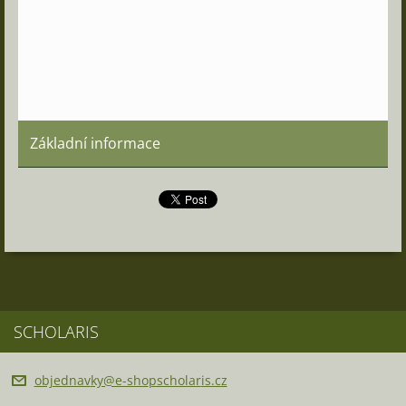
Základní informace
SCHOLARIS
objednav
ky@e-sho
pscholar
is.cz