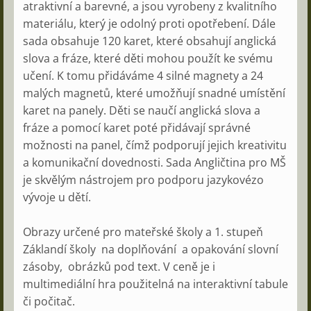
atraktivní a barevné, a jsou vyrobeny z kvalitního
materiálu, který je odolný proti opotřebení. Dále
sada obsahuje 120 karet, které obsahují anglická
slova a fráze, které děti mohou použít ke svému
učení. K tomu přidáváme 4 silné magnety a 24
malých magnetů, které umožňují snadné umístění
karet na panely. Děti se naučí anglická slova a
fráze a pomocí karet poté přidávají správné
možnosti na panel, čímž podporují jejich kreativitu
a komunikační dovednosti. Sada Angličtina pro MŠ
je skvělým nástrojem pro podporu jazykovézo
vývoje u dětí.
Obrazy určené pro mateřské školy a 1. stupeň
Záklandí školy na doplňování a opakování slovní
zásoby, obrázků pod text. V ceně je i
multimediální hra použitelná na interaktivní tabule
či počitač.