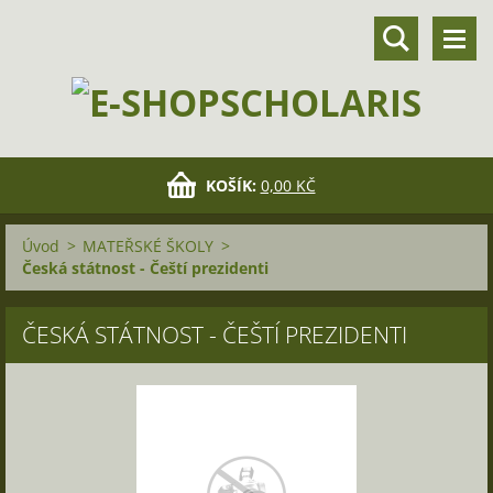
KOŠÍK:
0,00 KČ
Úvod
>
MATEŘSKÉ ŠKOLY
>
Česká státnost - Čeští prezidenti
ČESKÁ STÁTNOST - ČEŠTÍ PREZIDENTI