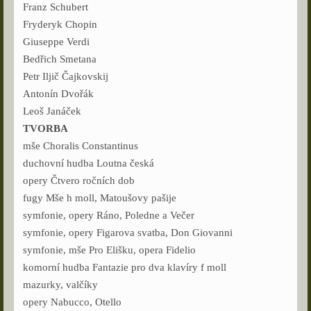
Franz Schubert
Fryderyk Chopin
Giuseppe Verdi
Bedřich Smetana
Petr Iljič Čajkovskij
Antonín Dvořák
Leoš Janáček
TVORBA
mše Choralis Constantinus
duchovní hudba Loutna česká
opery Čtvero ročních dob
fugy Mše h moll, Matoušovy pašije
symfonie, opery Ráno, Poledne a Večer
symfonie, opery Figarova svatba, Don Giovanni
symfonie, mše Pro Elišku, opera Fidelio
komorní hudba Fantazie pro dva klavíry f moll
mazurky, valčíky
opery Nabucco, Otello