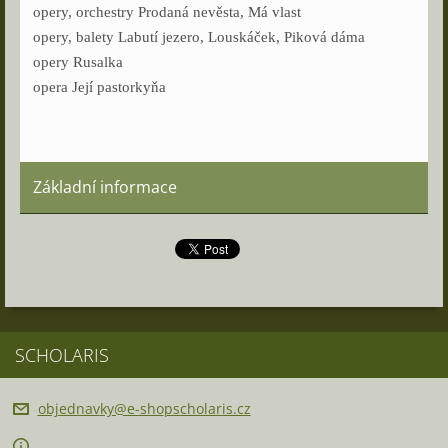
opery, orchestry Prodaná nevěsta, Má vlast
opery, balety Labutí jezero, Louskáček, Piková dáma
opery Rusalka
opera Její pastorkyňa
Základní informace
SCHOLARIS
objednav
ky@e-sho
pscholar
is.cz