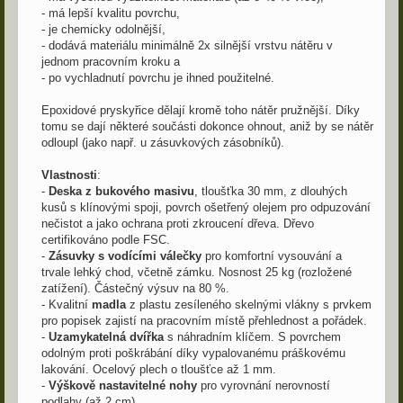
- má lepší kvalitu povrchu,
- je chemicky odolnější,
- dodává materiálu minimálně 2x silnější vrstvu nátěru v
jednom pracovním kroku a
- po vychladnutí povrchu je ihned použitelné.
Epoxidové pryskyřice dělají kromě toho nátěr pružnější. Díky
tomu se dají některé součásti dokonce ohnout, aniž by se nátěr
odloupl (jako např. u zásuvkových zásobníků).
Vlastnosti
:
-
Deska z bukového masivu
, tloušťka 30 mm, z dlouhých
kusů s klínovými spoji, povrch ošetřený olejem pro odpuzování
nečistot a jako ochrana proti zkroucení dřeva. Dřevo
certifikováno podle FSC.
-
Zásuvky s vodícími válečky
pro komfortní vysouvání a
trvale lehký chod, včetně zámku. Nosnost 25 kg (rozložené
zatížení). Částečný výsuv na 80 %.
- Kvalitní
madla
z plastu zesíleného skelnými vlákny s prvkem
pro popisek zajistí na pracovním místě přehlednost a pořádek.
-
Uzamykatelná dvířka
s náhradním klíčem. S povrchem
odolným proti poškrábání díky vypalovanému práškovému
lakování. Ocelový plech o tloušťce až 1 mm.
-
Výškově nastavitelné nohy
pro vyrovnání nerovností
podlahy (až 2 cm).