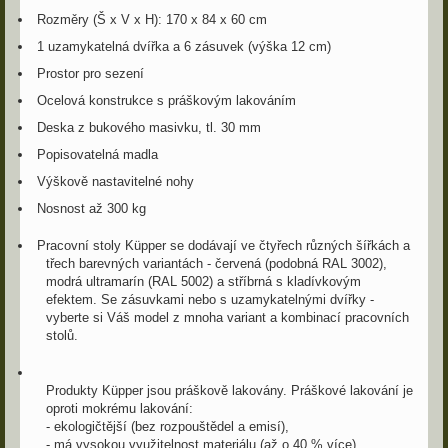
Rozměry (Š x V x H): 170 x 84 x 60 cm
1 uzamykatelná dvířka a 6 zásuvek (výška 12 cm)
Prostor pro sezení
Ocelová konstrukce s práškovým lakováním
Deska z bukového masivku, tl. 30 mm
Popisovatelná madla
Výškově nastavitelné nohy
Nosnost až 300 kg
Pracovní stoly Küpper se dodávají ve čtyřech různých šířkách a
třech barevných variantách - červená (podobná RAL 3002),
modrá ultramarín (RAL 5002) a stříbrná s kladívkovým
efektem. Se zásuvkami nebo s uzamykatelnými dvířky -
vyberte si Váš model z mnoha variant a kombinací pracovních
stolů.
Produkty Küpper jsou práškově lakovány. Práškové lakování je
oproti mokrému lakování:
- ekologičtější (bez rozpouštědel a emisí),
- má vysokou využitelnost materiálu (až o 40 % více),