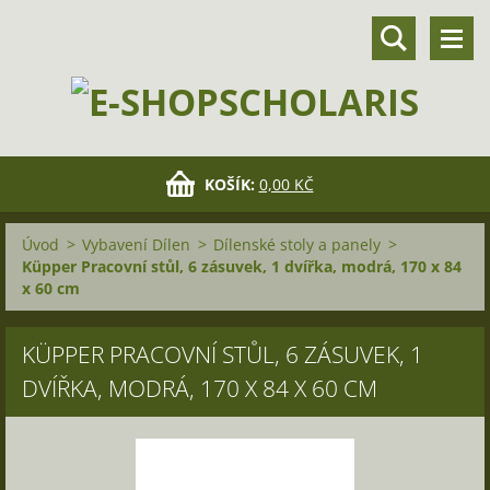
KOŠÍK:
0,00 KČ
Úvod
>
Vybavení Dílen
>
Dílenské stoly a panely
>
Küpper Pracovní stůl, 6 zásuvek, 1 dvířka, modrá, 170 x 84
x 60 cm
KÜPPER PRACOVNÍ STŮL, 6 ZÁSUVEK, 1
DVÍŘKA, MODRÁ, 170 X 84 X 60 CM