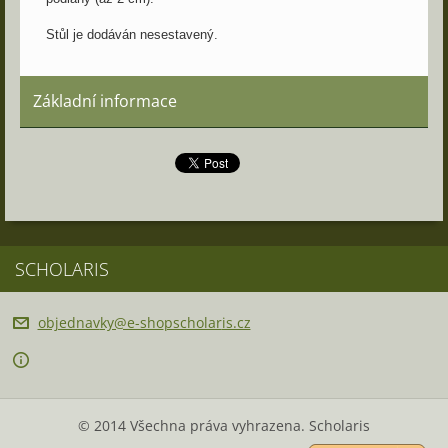
Stůl je dodáván nesestavený.
Základní informace
SCHOLARIS
objednav
ky@e-sho
pscholar
is.cz
© 2014 Všechna práva vyhrazena. Scholaris