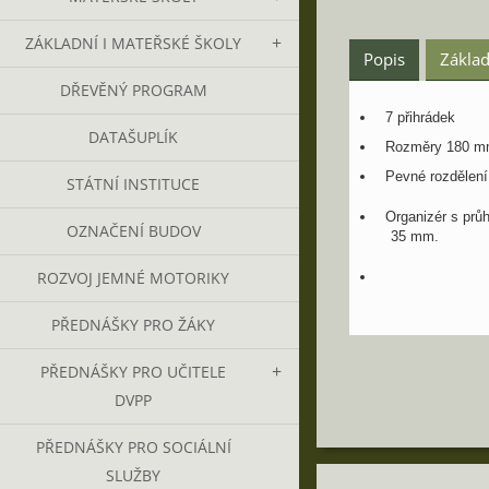
ZÁKLADNÍ I MATEŘSKÉ ŠKOLY
Popis
Základ
DŘEVĚNÝ PROGRAM
7 přihrádek
DATAŠUPLÍK
Rozměry 180 mm
Pevné rozdělení
STÁTNÍ INSTITUCE
Organizér s průh
OZNAČENÍ BUDOV
35 mm.
ROZVOJ JEMNÉ MOTORIKY
PŘEDNÁŠKY PRO ŽÁKY
PŘEDNÁŠKY PRO UČITELE
DVPP
PŘEDNÁŠKY PRO SOCIÁLNÍ
SLUŽBY