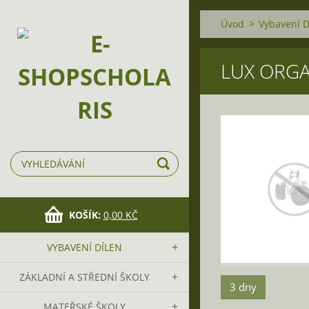
Úvod
>
Vybavení D
LUX ORGA
KOŠÍK:
0,00 KČ
VYBAVENÍ DÍLEN
ZÁKLADNÍ A STŘEDNÍ ŠKOLY
3 dny
MATEŘSKÉ ŠKOLY