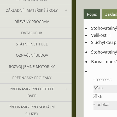
ZÁKLADNÍ I MATEŘSKÉ ŠKOLY
Popis
Základ
DŘEVĚNÝ PROGRAM
Stohovatelný
DATAŠUPLÍK
Velikost: 1
S úchytkou p
STÁTNÍ INSTITUCE
Stohovatelný
OZNAČENÍ BUDOV
Barva: modr
ROZVOJ JEMNÉ MOTORIKY
PŘEDNÁŠKY PRO ŽÁKY
Hmotnost:
Výška:
PŘEDNÁŠKY PRO UČITELE
Šířka:
DVPP
Hloubka:
PŘEDNÁŠKY PRO SOCIÁLNÍ
SLUŽBY