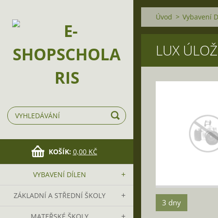
Úvod
>
Vybavení D
LUX ÚLOŽ
KOŠÍK:
0,00 KČ
VYBAVENÍ DÍLEN
ZÁKLADNÍ A STŘEDNÍ ŠKOLY
3 dny
MATEŘSKÉ ŠKOLY