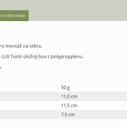
ní informace
ro montáž na stěnu
 LUX Tools úložný box z polypropylenu.
á.
50
g
11,0
cm
11,5
cm
7,5
cm