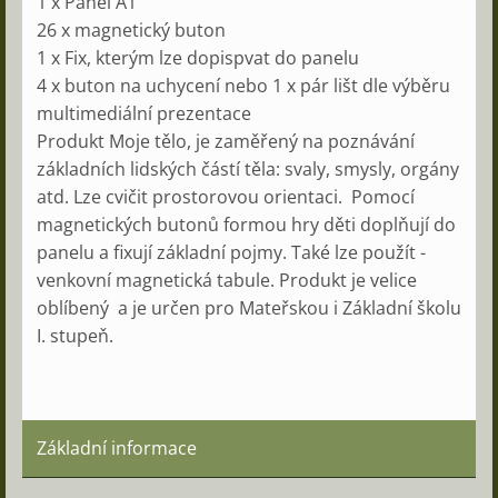
1 x Panel A1
26 x magnetický buton
1 x Fix, kterým lze dopispvat do panelu
4 x buton na uchycení nebo 1 x pár lišt dle výběru
multimediální prezentace
Produkt Moje tělo, je zaměřený na poznávání
základních lidských částí těla: svaly, smysly, orgány
atd. Lze cvičit prostorovou orientaci. Pomocí
magnetických butonů formou hry děti doplňují do
panelu a fixují základní pojmy. Také lze použít -
venkovní magnetická tabule. Produkt je velice
oblíbený a je určen pro Mateřskou i Základní školu
I. stupeň.
Základní informace