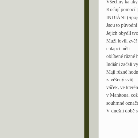
Všechny kajaky s
Kočují pomocí p
INDIÁNI (Spoje
Jsou to původní
Jejich obydlí tv
Muži lovili zvěř
chlapci měli
oblíbené různé h
Indiáni začali v
Mají různé hodno
zavěšený svůj
váček, ve kterém
v Manitoua, což
souhrnné označen
V dnešní době si