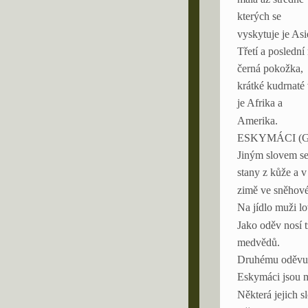
kterých se
vyskytuje je Asi
Třetí a poslední
černá pokožka,
krátké kudrnaté 
je Afrika a
Amerika.
ESKYMÁCI (Gr
Jiným slovem se 
stany z kůže a v
zimě ve sněhové
Na jídlo muži lo
Jako oděv nosí t
medvědů.
Druhému oděvu s
Eskymáci jsou m
Některá jejich s