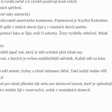
i vyrábí ručně a k výrobě používají kosti velryb.
sích spřežení.
né státy americké)
 obyvatelé amerického kontinentu. Pojmenoval je Kryštof Kolumbus.
oří spíše v letních dnech týpí a v ostatních dnech pueblo.
 pomocí luku se šípy, noži či sekerky. Ženy vyráběly oblečení. Mladí
ry.
yrábět lapač snů, který je měl ochránit před zlými sny.
sti, z kterých je ovšem nejdůležitější náčelník. Každý měl na krku
 měl amulet, byliny a různé talismany štěstí. Také každý indián věří
 je
í pro různé přírodní síly nebo pro duchovní bytosti, které je způsobují
ce indiáni žijí v rezervacích, avšak v normálních domech.