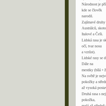
Národnost je pří
kde se člověk
narodil.
Zajímavé druhy 
Austrálců, skoto
Italové a Češi.
Lidská rasa je s
očí, tvar nosu
a vzrůst).
Lidské rasy se d
Dále na
mestiky (bílá + 
Na světě je nejv
pokožky a střed
až vysoká postav
Druhá rasa s ne
pokožka,
malá až středně 