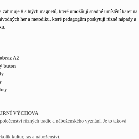
 zahrnuje 8 silných magnetů, které umožňují snadné umístění karet na
návodných her a metodiku, které pedagogům poskytují různé nápady a
ku.
 obraz A2
ký buton
sty
ný
 hry
URNÍ VÝCHOVA
společenství různých tradic a náboženského vyznání. Je to taková
ěkolik kultur, ras a náboženství.