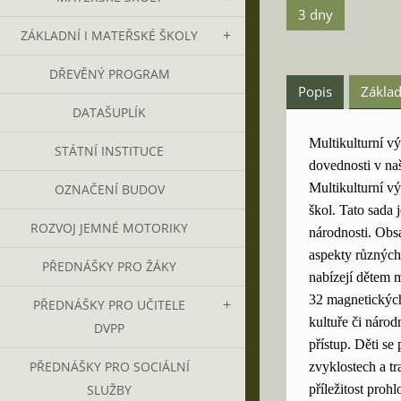
3 dny
ZÁKLADNÍ I MATEŘSKÉ ŠKOLY
DŘEVĚNÝ PROGRAM
Popis
Základ
DATAŠUPLÍK
Multikulturní v
STÁTNÍ INSTITUCE
dovednosti v na
Multikulturní vý
OZNAČENÍ BUDOV
škol. Tato sada
ROZVOJ JEMNÉ MOTORIKY
národnosti. Obsa
aspekty různých 
PŘEDNÁŠKY PRO ŽÁKY
nabízejí dětem 
32 magnetických
PŘEDNÁŠKY PRO UČITELE
kultuře či národ
DVPP
přístup. Děti se
PŘEDNÁŠKY PRO SOCIÁLNÍ
zvyklostech a tr
příležitost prohl
SLUŽBY