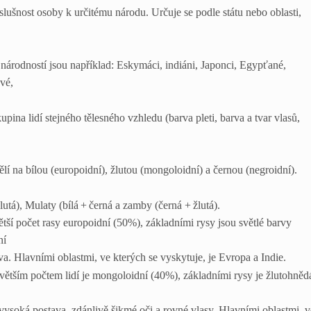
slušnost osoby k určitému národu. Určuje se podle státu nebo oblasti,
národností jsou například: Eskymáci, indiáni, Japonci, Egypťané,
vé,
kupina lidí stejného tělesného vzhledu (barva pleti, barva a tvar vlasů,
ělí na bílou (europoidní), žlutou (mongoloidní) a černou (negroidní).
žlutá), Mulaty (bílá + černá a zamby (černá + žlutá).
ětší počet rasy europoidní (50%), základními rysy jsou světlé barvy
ní
a. Hlavními oblastmi, ve kterých se vyskytuje, je Evropa a Indie.
jvětším počtem lidí je mongoloidní (40%), základními rysy je žlutohněd
vysoká postava, zdánlivě šikmé oči a rovné vlasy. Hlavními oblastmi, v