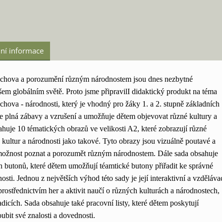
ní informace
ýchova a porozumění různým národnostem jsou dnes nezbytné
šem globálním světě. Proto jsme připravilI didaktický produkt na téma
chova - národnosti, který je vhodný pro žáky 1. a 2. stupně základních
 je plná zábavy a vzrušení a umožňuje dětem objevovat různé kultury a
huje 10 tématických obrazů ve velikosti A2, které zobrazují různé
kultur a národnosti jako takové. Tyto obrazy jsou vizuálně poutavé a
možnost poznat a porozumět různým národnostem. Dále sada obsahuje
 butonů, které dětem umožňují téamtické butony přiřadit ke správné
nosti. Jednou z největších výhod této sady je její interaktivní a vzděláva
 prostřednictvím her a aktivit naučí o různých kulturách a národnostech,
adicích. Sada obsahuje také pracovní listy, které dětem poskytují
oubit své znalosti a dovednosti.