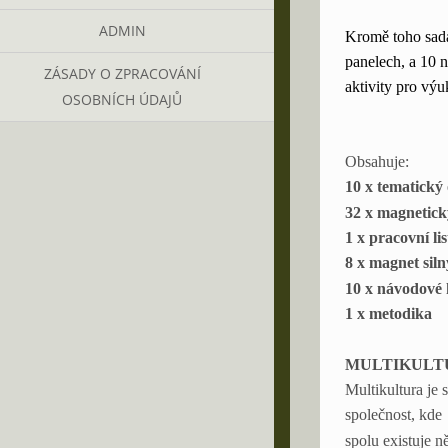
ADMIN
Kromě toho sada
panelech, a 10 
ZÁSADY O ZPRACOVÁNÍ
aktivity pro výu
OSOBNÍCH ÚDAJŮ
Obsahuje:
10 x tematický
32 x magnetic
1 x pracovní li
8 x magnet sil
10 x návodové
1 x metodika
MULTIKULT
Multikultura je 
společnost, kde
spolu existuje n