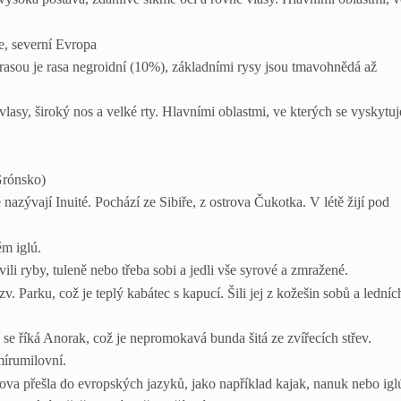
e, severní Evropa
 rasou je rasa negroidní (10%), základními rysy jsou tmavohnědá až
vlasy, široký nos a velké rty. Hlavními oblastmi, ve kterých se vyskytuj
ónsko)
nazývají Inuité. Pochází ze Sibiře, z ostrova Čukotka. V létě žijí pod
m iglú.
vili ryby, tuleně nebo třeba sobi a jedli vše syrové a zmražené.
zv. Parku, což je teplý kabátec s kapucí. Šili jej z kožešin sobů a ledníc
e říká Anorak, což je nepromokavá bunda šitá ze zvířecích střev.
írumilovní.
lova přešla do evropských jazyků, jako například kajak, nanuk nebo igl