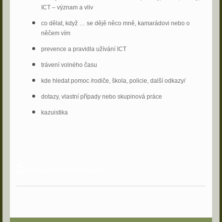
ICT – význam a vliv
co dělat, když … se dějě něco mně, kamarádovi nebo o
něčem vím
prevence a pravidla užívání ICT
trávení volného času
kde hledat pomoc /rodiče, škola, policie, další odkazy/
dotazy, vlastní případy nebo skupinová práce
kazuistika
S
Sylabus přednášky pro žáky