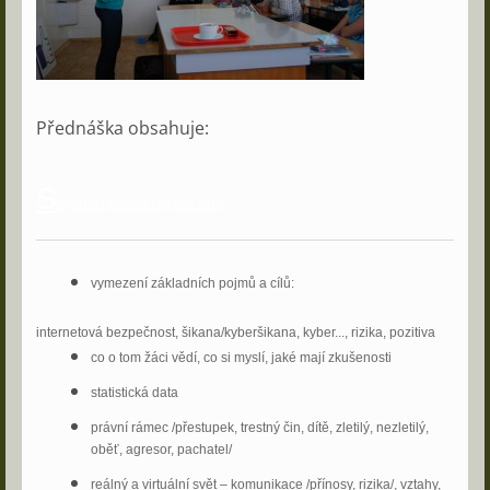
Přednáška obsahuje:
S
Sylabus přednášky pro žáky
vymezení základních pojmů a cílů:
internetová bezpečnost, šikana/kyberšikana, kyber..., rizika, pozitiva
co o tom žáci vědí, co si myslí, jaké mají zkušenosti
statistická data
právní rámec /přestupek, trestný čin, dítě, zletilý, nezletilý,
oběť, agresor, pachatel/
reálný a virtuální svět – komunikace /přínosy, rizika/, vztahy,