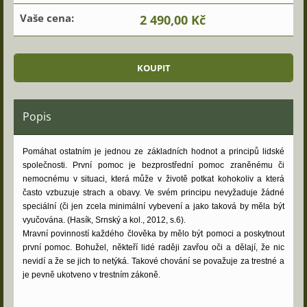
Vaše cena:
2 490,00 Kč
Popis
Pomáhat ostatním je jednou ze základních hodnot a principů lidské
společnosti. První pomoc je bezprostřední pomoc zraněnému či
nemocnému v situaci, která může v životě potkat kohokoliv a která
často vzbuzuje strach a obavy. Ve svém principu nevyžaduje žádné
speciální (či jen zcela minimální vybevení a jako taková by měla být
vyučována. (Hasík, Srnský a kol., 2012, s.6).
Mravní povinností každého člověka by mělo být pomoci a poskytnout
první pomoc. Bohužel, někteří lidé raději zavřou oči a dělají, že nic
nevidí a že se jich to netýká. Takové chování se považuje za trestné a
je pevně ukotveno v trestním zákoně.