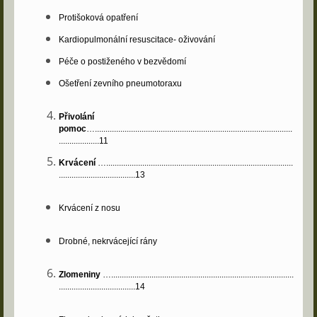
Protišoková opatření
Kardiopulmonální resuscitace- oživování
Péče o postiženého v bezvědomí
Ošetření zevního pneumotoraxu
Přivolání
pomoc
….............................................................................................
...................11
Krvácení
…........................................................................................
....................................13
Krvácení z nosu
Drobné, nekrvácející rány
Zlomeniny
…......................................................................................
....................................14