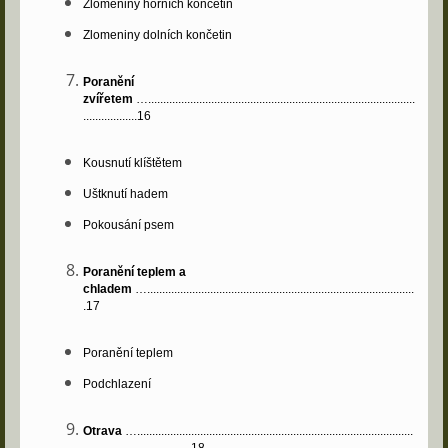
Zlomeniny horních končetin
Zlomeniny dolních končetin
Poranění
zvířetem
….........................................................................................
..................16
Kousnutí klíštětem
Uštknutí hadem
Pokousání psem
Poranění teplem a
chladem
….........................................................................................
.17
Poranění teplem
Podchlazení
Otrava
…............................................................................................