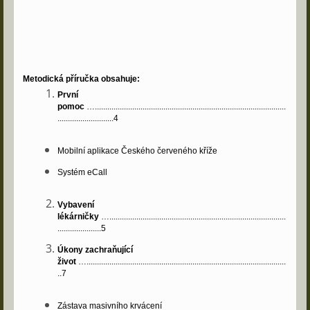
Metodická příručka obsahuje:
První
pomoc
…............................................................................................
...........................4
Mobilní aplikace Českého červeného kříže
Systém eCall
Vybavení
lékárničky
….....................................................................................
.....................5
Úkony zachraňující
život
…................................................................................................
..7
Zástava masivního krvácení