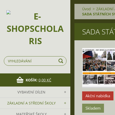
Úvod
>
ZÁKLADNÍ 
SADA STÁTNÍCH 
SADA STÁ
KOŠÍK:
0,00 KČ
VYBAVENÍ DÍLEN
Akční nabídka
ZÁKLADNÍ A STŘEDNÍ ŠKOLY
Skladem
MATEŘSKÉ ŠKOLY