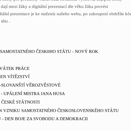
 dají mezi žáky a digitální prezentací dle věku žáka provést
iální prezentace je ke staženíz našeho webu, po zakoupení obdržíte kó
této .
SAMOSTATNÉHO ČESK0HO STÁTU - NOVÝ ROK
 SVÁTEK PRÁCE
DEN VÍTĚZSTVÍ
 -SLOVANŠTÍ VĚROZVĚSTOVÉ
 - UPÁLENÍ MISTRA JANA HUSA
EN ČESKÉ STÁTNOSTI
 DEN VZNIKU SAMOSTATNÉHO ČESKOSLOVENSKÉHO STÁTU
U - DEN BOJE ZA SVOBODU A DEMOKRACII