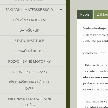
ZÁKLADNÍ I MATEŘSKÉ ŠKOLY
Popis
Základ
DŘEVĚNÝ PROGRAM
Sada obsahuje:
DATAŠUPLÍK
- 10 x Panel ve
STÁTNÍ INSTITUCE
- on-line preze
OZNAČENÍ BUDOV
- metodiku pro u
ROZVOJ JEMNÉ MOTORIKY
Tato sada
je z
základě požadav
PŘEDNÁŠKY PRO ŽÁKY
obrazovou i mu
PŘEDNÁŠKY PRO UČITELE
prvku a které ma
DVPP
časová osa vývo
PŘEDNÁŠKY PRO SOCIÁLNÍ
Tato sada je ve
SLUŽBY
základní i střed