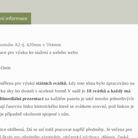
ní informace
 formátu A2 tj. 420mm x 594mm
ntace pro výuku ke stažení z našeho webu
čitele
aměřena pro výuku
státních svátků
, kdy toto téma bylo zpracováno na
ku aby ho dostali v ucelené formě.V sadě je
10 svátků a každý má
ltimediální prezentaci
na každém panelu je také mnoho jednotlivých
jí časovou linku historického které se svátkem souvisí, pod linkou je
je případně okolnosti spojené s ním.
lice oblíbená. Dá se sní totiž pracovat napříč předměty. Je určena pro
ní školy pro předměty vlastivěda, občanská výchova, dějepis, český