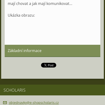
mají chovat a jak mají komunikovat…
Ukázka obrazu:
Základní informace
SCHOLARIS
objednav
ky@e-sho
pscholar
is.cz