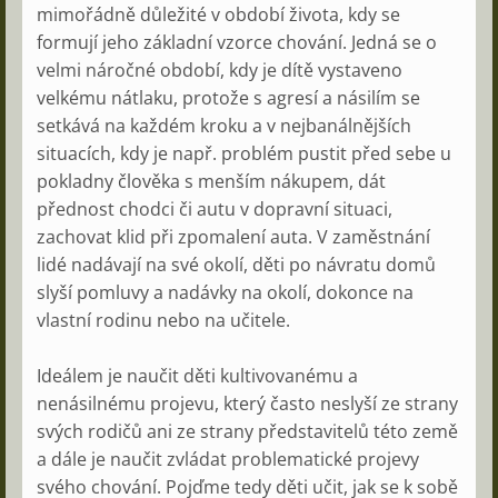
mimořádně důležité v období života, kdy se
formují jeho základní vzorce chování. Jedná se o
velmi náročné období, kdy je dítě vystaveno
velkému nátlaku, protože s agresí a násilím se
setkává na každém kroku a v nejbanálnějších
situacích, kdy je např. problém pustit před sebe u
pokladny člověka s menším nákupem, dát
přednost chodci či autu v dopravní situaci,
zachovat klid při zpomalení auta. V zaměstnání
lidé nadávají na své okolí, děti po návratu domů
slyší pomluvy a nadávky na okolí, dokonce na
vlastní rodinu nebo na učitele.
Ideálem je naučit děti kultivovanému a
nenásilnému projevu, který často neslyší ze strany
svých rodičů ani ze strany představitelů této země
a dále je naučit zvládat problematické projevy
svého chování. Pojďme tedy děti učit, jak se k sobě