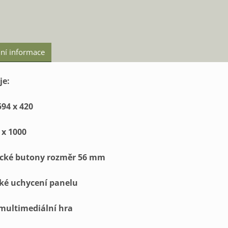
ní informace
je
:
594
x
420
x
1000
cké
butony
rozměr
56
mm
ké
uchycení
panelu
multimediální
hra