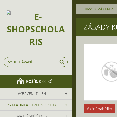
Úvod
>
ZÁKLADNÍ 
ZÁSADY K
KOŠÍK:
0,00 KČ
VYBAVENÍ DÍLEN
ZÁKLADNÍ A STŘEDNÍ ŠKOLY
Akční nabídka
MATEŘSKÉ ŠKOLY