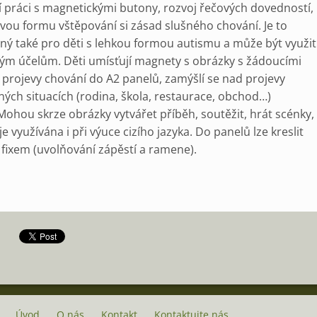
í
práci
s
magnetickými
butony
,
rozvoj
řečových
dovedností
,
avou
formu
vštěpování
si
zásad
slušného
chování
.
Je
to
ný
také
pro
děti
s
lehkou
formou
autismu
a
může
být
využit
kým
účelům
.
Děti
umísťují
magnety
s
obrázky
s
žádoucími
projevy
chování
do
A2
panelů
,
zamýšlí
se
nad
projevy
ných
situacích
(
rodina
,
škola
,
restaurace
,
obchod
…
)
Mohou
skrze
obrázky
vytvářet
příběh
,
soutěžit
,
hrát
scénky
,
je
využívána
i
při
výuce
cizího
jazyka
.
Do
panelů
lze
kreslit
fixem
(
uvolňování
zápěstí
a
ramene
)
.
Úvod
O nás
Kontakt
Kontaktujte nás