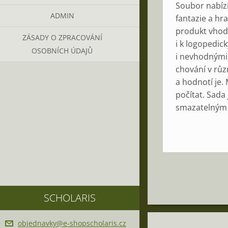
Soubor
nabíz
ADMIN
fantazie
a
hr
produkt
vhod
ZÁSADY O ZPRACOVÁNÍ
i
k
logopedic
OSOBNÍCH ÚDAJŮ
i
nevhodnými
chování
v
růz
a
hodnotí
je
.
počítat
.
Sada
smazatelným
SCHOLARIS
objednav
ky@e-sho
pscholar
is.cz