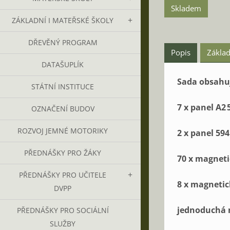
Skladem
ZÁKLADNÍ I MATEŘSKÉ ŠKOLY
DŘEVĚNÝ PROGRAM
Popis
Základ
DATAŠUPLÍK
Sada
obsahu
STÁTNÍ INSTITUCE
7
x
panel
A2
OZNAČENÍ BUDOV
ROZVOJ JEMNÉ MOTORIKY
2
x
panel
594
PŘEDNÁŠKY PRO ŽÁKY
70
x
magneti
PŘEDNÁŠKY PRO UČITELE
8
x
magnetic
DVPP
jednoduchá
PŘEDNÁŠKY PRO SOCIÁLNÍ
SLUŽBY