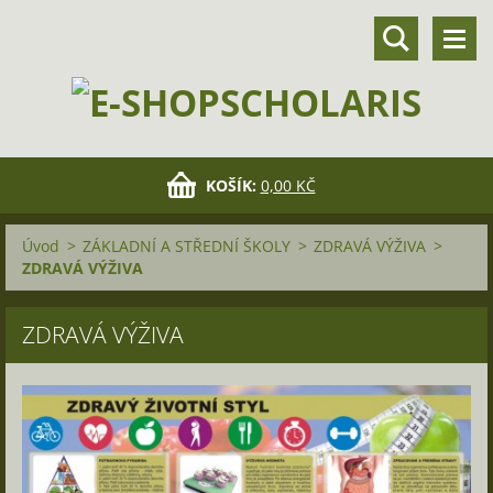
KOŠÍK:
0,00 KČ
Úvod
>
ZÁKLADNÍ A STŘEDNÍ ŠKOLY
>
ZDRAVÁ VÝŽIVA
>
ZDRAVÁ VÝŽIVA
ZDRAVÁ VÝŽIVA