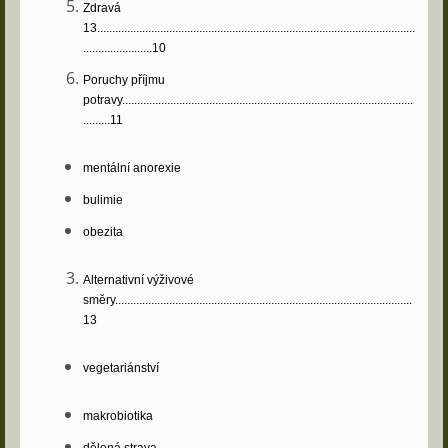
Zdravá
13..........................................................................................................
.......................10
Poruchy příjmu
potravy.................................................................................................
.........11
mentální anorexie
bulimie
obezita
Alternativní výživové
směry...................................................................................................
13
vegetariánství
makrobiotika
dělená strava