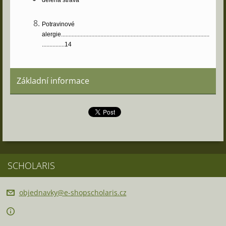
Potravinové
alergie..................................................................................................
...............14
Základní informace
SCHOLARIS
objednav
ky@e-sho
pscholar
is.cz