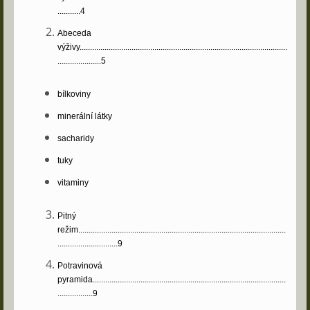
...........4
Abeceda
výživy....................................................................................................
.....................5
bílkoviny
minerální látky
sacharidy
tuky
vitaminy
Pitný
režim....................................................................................................
.............................9
Potravinová
pyramida.............................................................................................
.................9