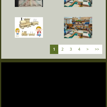
1
2
3
4
>
>>