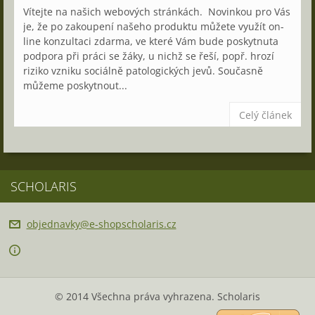
Vítejte na našich webových stránkách. Novinkou pro Vás
je, že po zakoupení našeho produktu můžete využít on-
line konzultaci zdarma, ve které Vám bude poskytnuta
podpora při práci se žáky, u nichž se řeší, popř. hrozí
riziko vzniku sociálně patologických jevů. Současně
můžeme poskytnout...
Celý článek
SCHOLARIS
objednav
ky@e-sho
pscholar
is.cz
© 2014 Všechna práva vyhrazena. Scholaris