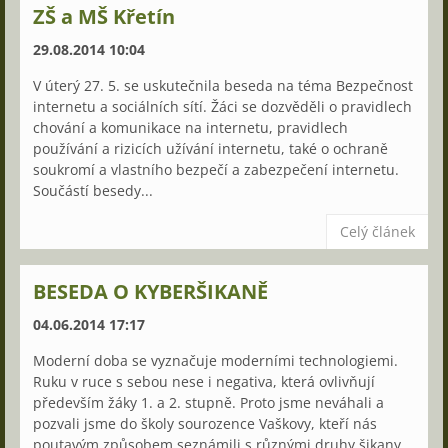
ZŠ a MŠ Křetín
29.08.2014 10:04
V úterý 27. 5. se uskutečnila beseda na téma Bezpečnost
internetu a sociálních sítí. Žáci se dozvěděli o pravidlech
chování a komunikace na internetu, pravidlech
používání a rizicích užívání internetu, také o ochraně
soukromí a vlastního bezpečí a zabezpečení internetu.
Součástí besedy...
Celý článek
BESEDA O KYBERŠIKANĚ
04.06.2014 17:17
Moderní doba se vyznačuje moderními technologiemi.
Ruku v ruce s sebou nese i negativa, která ovlivňují
především žáky 1. a 2. stupně. Proto jsme neváhali a
pozvali jsme do školy sourozence Vaškovy, kteří nás
poutavým způsobem seznámili s různými druhy šikany